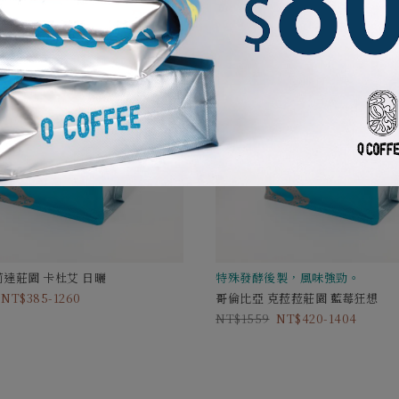
莉達莊園 卡杜艾 日曬
特殊發酵後製，風味強勁。
385-1260
哥倫比亞 克菈菈莊園 藍莓狂想
1559
420-1404