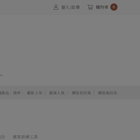
登入/註冊
購物車
0
 個商品，排序：
最新上架
最高人氣
價格低到高
價格高到低
組合
感官訓練工具