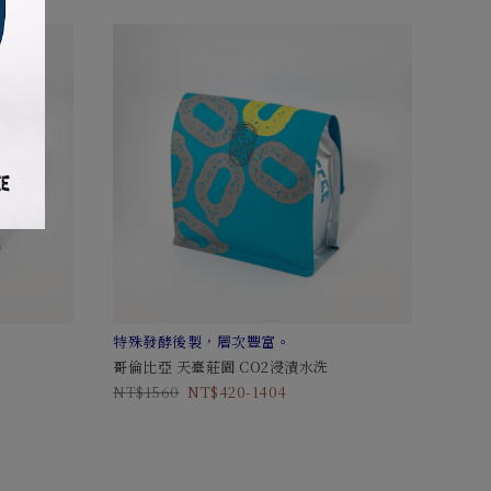
特殊發酵後製，層次豐富。
哥倫比亞 天臺莊園 CO2浸漬水洗
1560
420-1404