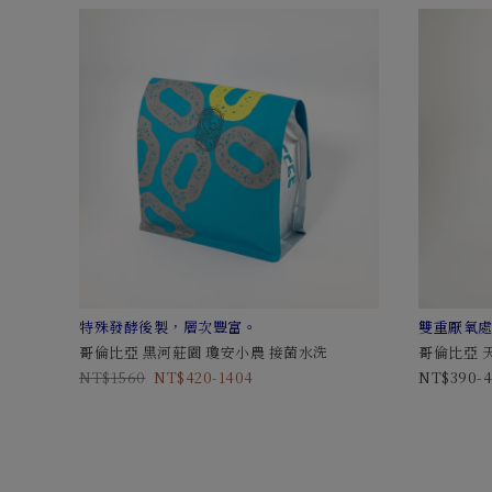
特殊發酵後製，層次豐富。
雙重厭氧
哥倫比亞 黑河莊園 瓊安小農 接菌水洗
哥倫比亞 
1560
420-1404
390-