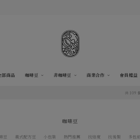
全部商品
咖啡豆
非咖啡豆
商業合作
會員權益
共 109
咖啡豆
啡豆
義式配方豆
小包裝
熱門推薦
找焙度
找後製
多包