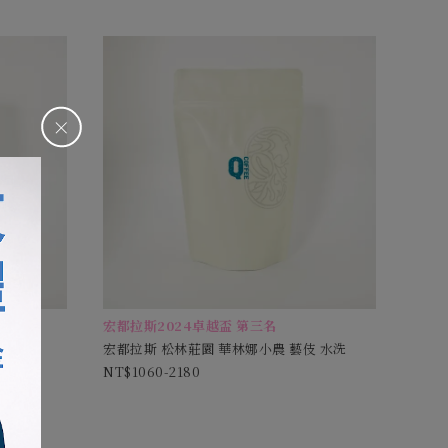
＋
宏都拉斯2024卓越盃 第三名
曬
宏都拉斯 松林莊園 華林娜小農 藝伎 水洗
1060-2180