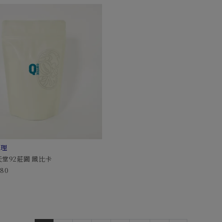
處理
天堂92莊園 鐵比卡
480