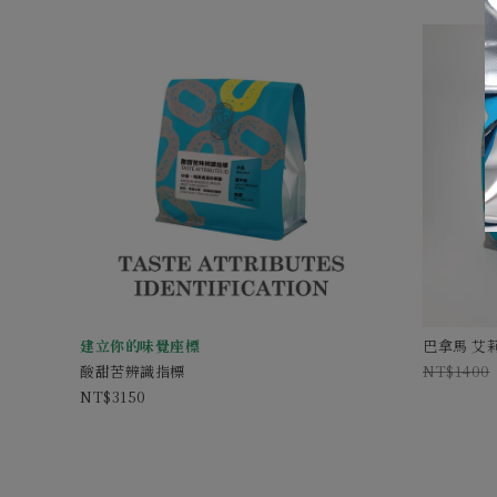
建立你的味覺座標
巴拿馬 艾
酸甜苦辨識指標
1400
3150