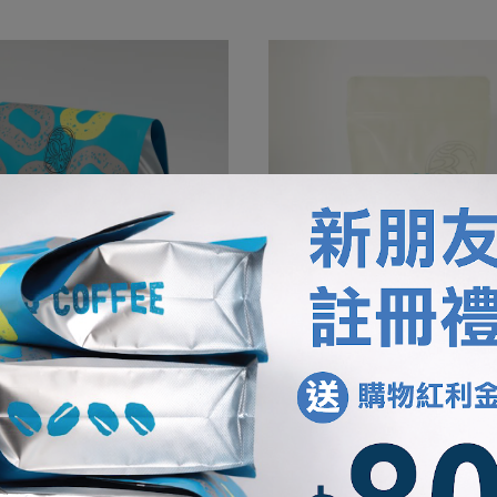
月限定
台灣2024卓越盃 第十名
方 冰淬荔枝
台灣 嘉義 野牡丹咖啡莊園 藝伎 日
380-1260
1215-2430