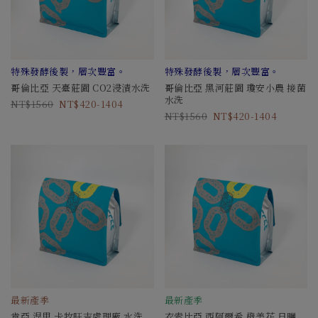
特殊發酵後製，層次豐富。
特殊發酵後製，層次豐富。
哥倫比亞 天臺莊園 CO2浸漬水洗
哥倫比亞 黑河莊園 瓊安小農 接菌
水洗
1560
420-1404
1560
420-1404
最新產季
最新產季
肯亞 涅里 卡牧旺吉處理廠 水洗
衣索比亞 西阿爾希 橙美花 日曬