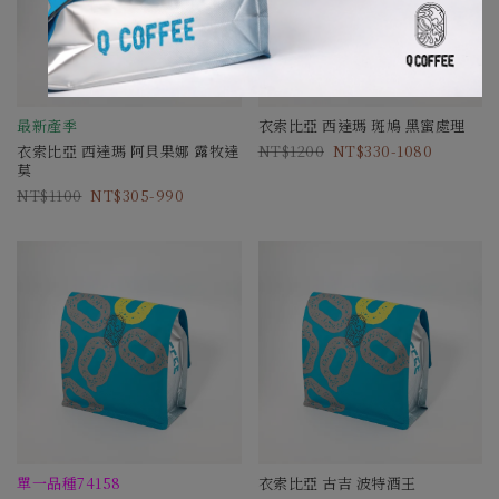
最新產季
衣索比亞 西達瑪 斑鳩 黑蜜處理
衣索比亞 西達瑪 阿貝果娜 露牧達
1200
330-1080
莫
1100
305-990
單一品種74158
衣索比亞 古吉 波特酒王