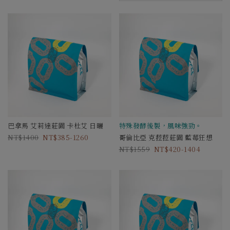
巴拿馬 艾莉達莊園 卡杜艾 日曬
特殊發酵後製，風味強勁。
1400
385-1260
哥倫比亞 克菈菈莊園 藍莓狂想
1559
420-1404