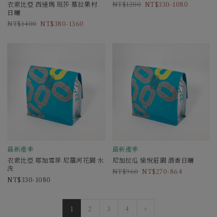
衣索比亞 西達瑪 班莎 慕拉果村
1200
330-1080
日曬
1400
380-1360
最新產季
最新產季
衣索比亞 耶加雪菲 尼羅河花園 水
尼加拉瓜 愉悅莊園 酒香日曬
洗
960
270-864
330-1080
1
2
3
4