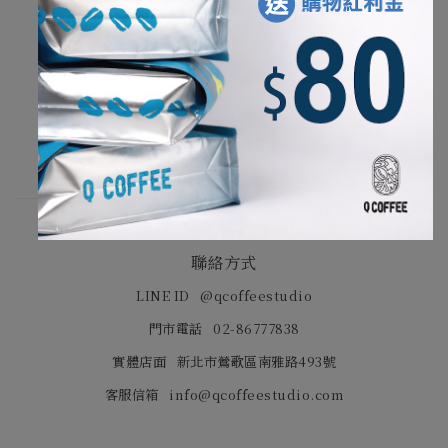
烘豆師經歷
SCA Roasting Professional 咖啡烘焙專業級
CQI Q Grader 國際咖啡品質鑒定師認證
2020 大港盃國際烘焙交流賽 第六名
2021 TISCA全國杯測師挑戰賽 冠軍
聯絡方式
LINE ID
@qcoffeestudio
門市電話
02-86777838
實體店面
新北市鶯歌區南雅路493號
客服信箱
info@qcoffeestudio.com