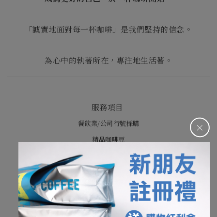
「誠實地面對每一杯咖啡」是我們堅持的信念。
為心中的執著所在，專注地生活著。
服務項目
＋
餐飲業/公司行號採購
精品咖啡豆
義式配方豆
濾掛咖啡包