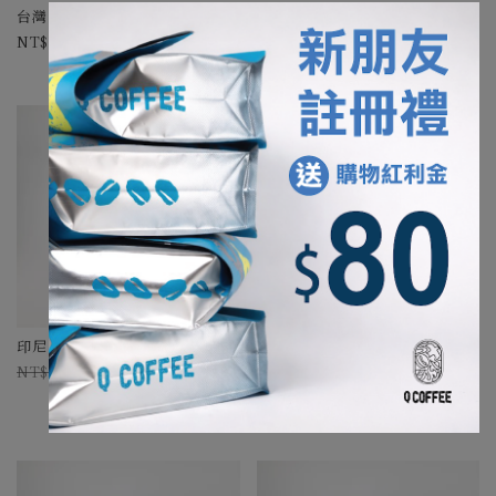
台灣 卓武山農場 藝伎 厭氧水洗
台灣 卓武山農場 藝伎 水下發酵水
洗
715-2800
715-2800
印尼 綠鑽曼特寧 日曬
台灣2024卓越盃 第十名
960
270-864
台灣 嘉義 野牡丹咖啡莊園 藝伎
日曬
1215-4800