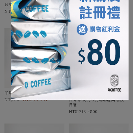
台灣 卓武山農場 藝伎 厭氧水洗
台灣 卓武山農場 藝伎 水下發酵水
洗
715-2800
715-2800
印尼 綠鑽曼特寧 日曬
台灣2024卓越盃 第十名
960
270-864
台灣 嘉義 野牡丹咖啡莊園 藝伎
日曬
1215-4800