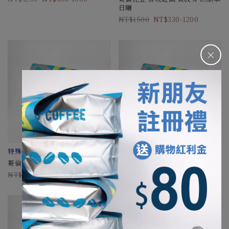
日曬
1500
330-1200
＋
特殊發酵後製，層次豐富。
衣索比亞 西達瑪 荔枝厭氧蜜處理
哥倫比亞 考卡省 玫瑰香頌
1300
355-1170
1700
455-1530