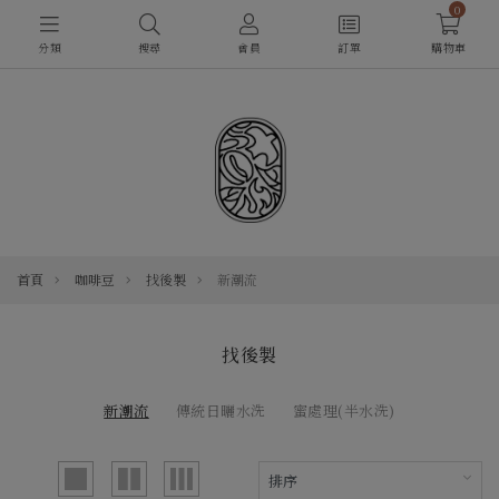
0
分類
搜尋
會員
訂單
購物車
首頁
咖啡豆
找後製
新潮流
找後製
新潮流
傳統日曬水洗
蜜處理(半水洗)