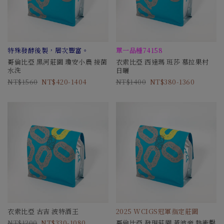
特殊發酵後製，層次豐富。
單一品種74158
哥倫比亞 黑河莊園 瓊安小農 接菌
衣索比亞 西達瑪 班莎 慕拉果村
水洗
日曬
1560
420-1404
1400
380-1360
衣索比亞 古吉 波特酒王
2025 WCIGS冠軍指定莊園
1200
330-1080
哥倫比亞 發現莊園 黃波旁 熱衝擊