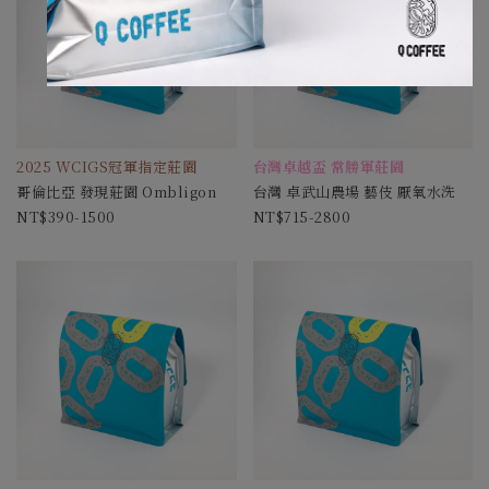
2025 WCIGS冠軍指定莊園
台灣卓越盃 常勝軍莊園
哥倫比亞 發現莊園 Ombligon
台灣 卓武山農場 藝伎 厭氧水洗
390-1500
715-2800