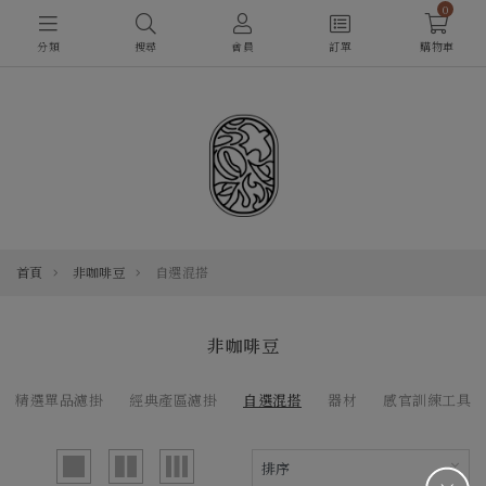
0
分類
搜尋
會員
訂單
購物車
首頁
非咖啡豆
自選混搭
非咖啡豆
精選單品濾掛
經典產區濾掛
自選混搭
器材
感官訓練工具