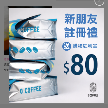
＋
濾掛咖啡10包83折
濾掛組合任選
35-70
1