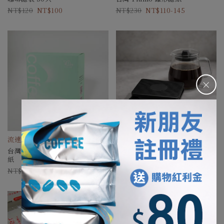
120
100
230
110-145
＋
流速順暢穩定，風味無痛升級。
計時電子秤
台灣 CoffEETAiL 不織布錐形濾
250
195
紙
220
185-205