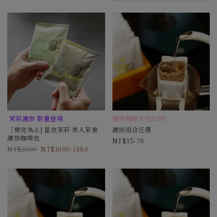
茉莉濾掛 限量登場
濾掛咖啡10包83折
［售完為止] 星夜茉莉·美人茉香
濾掛組合任選
濾掛咖啡包
35-70
2000
1000-1880