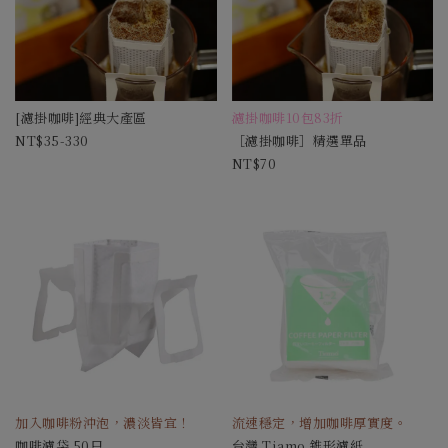
[濾掛咖啡]經典大產區
濾掛咖啡10包83折
35-330
［濾掛咖啡］精選單品
70
加入咖啡粉沖泡，濃淡皆宜！
流速穩定，增加咖啡厚實度。
咖啡濾袋 50只
台灣 Tiamo 錐形濾紙