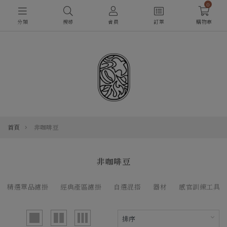
0
分類
搜尋
會員
訂單
購物車
首頁
非咖啡豆
非咖啡豆
精選單品濾掛
經典產區濾掛
自選混搭
器材
感官訓練工具