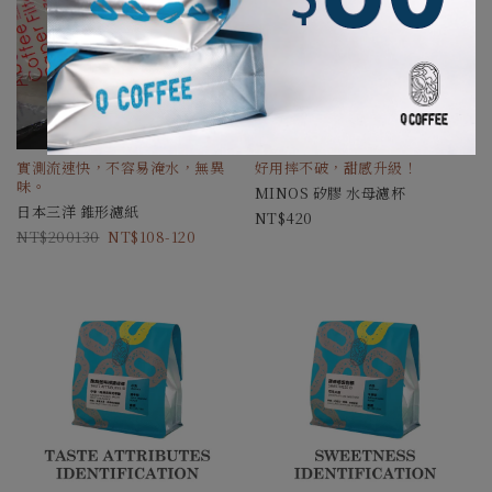
實測流速快，不容易淹水，無異
好用摔不破，甜感升級！
味。
MINOS 矽膠 水母濾杯
日本三洋 錐形濾紙
420
200130
108-120