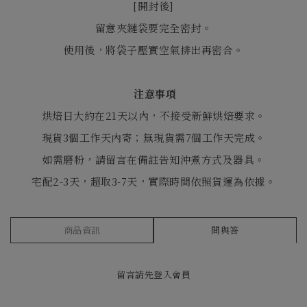
[
開封後
]
留意夾鏈袋要完全密封。
使用後，將袋子壓實空氣排出再密合。
注意事項
烘焙日大約在21天以內，不接受新鮮烘焙要求。
現貨3個工作天內寄；無現貨需7個工作天完成。
如需磨粉，請留言在備註告知沖煮方式及器具。
宅配2-3天，超取3-7天，實際時間依照貨運為依據。
商品資訊
問與答
留言請先
登入會員