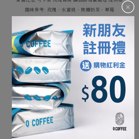
＋
風味參考
: 玫瑰、水蜜桃、焦糖奶茶、草莓
我們寫下的風味來自夥伴杯測後的集體感受。
因此，可能會和在家沖煮的環境稍微不一樣，
不同的水質、研磨工具以及個人喜好的沖煮參數，
能夠帶出一款咖啡各種不同的樣貌，
也是手沖咖啡的有趣之處。
杯測水質: 純水再礦化(TDS約10ppm)
杯測磨豆機
: Ditting 804 Labsweet
養豆時間
淺烘焙及淺中焙咖啡豆
: 14
天以上
中烘焙、中深、深烘焙
: 10
天以上