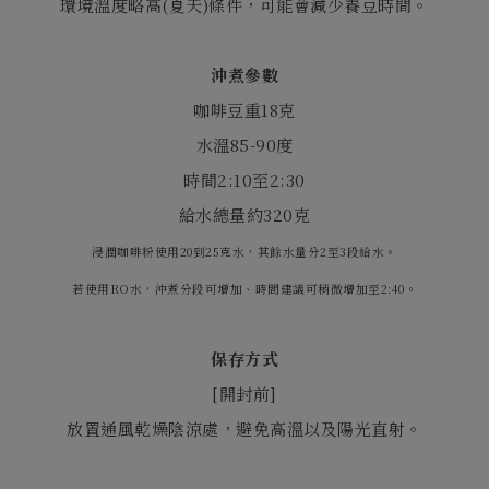
環境溫度略高
(
夏天
)
條件，可能會減少養豆時間。
沖煮參數
咖啡豆重
18
克
水溫
85-90
度
時間
2:10
至
2:30
給水總量約
320
克
浸潤咖啡粉使用20到25克水，其餘水量分2至3段給水。
若使用RO水，沖煮分段可增加、時間建議可稍微增加至2:40。
保存方式
[
開封前
]
放置通風乾燥陰涼處，避免高溫以及陽光直射。