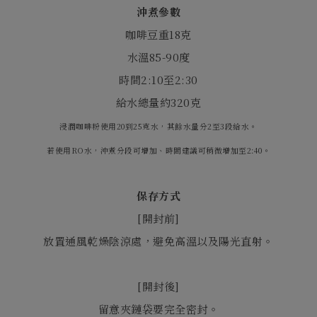
沖煮參數
咖啡豆重
18
克
水溫
85-90
度
時間
2:10
至
2:30
給水總量約
320
克
浸潤咖啡粉使用20到25克水，其餘水量分2至3段給水。
若使用RO水，沖煮分段可增加、時間建議可稍微增加至2:40。
保存方式
[
開封前
]
放置通風乾燥陰涼處，避免高溫以及陽光直射。
[
開封後
]
留意夾鏈袋要完全密封。