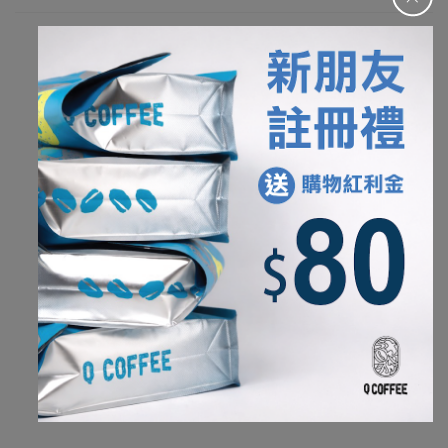
我們寫下的風味來自夥伴杯測後的集體感受。
因此，可能會和在家沖煮的環境稍微不一樣，
不同的水質、研磨工具以及個人喜好的沖煮參數，
能夠帶出一款咖啡各種不同的樣貌，
也是手沖咖啡的有趣之處。
杯測水質: 純水再礦化(TDS約10ppm)
杯測磨豆機
: Ditting 804 Labsweet
養豆時間
淺烘焙及淺中焙咖啡豆
: 14
天以上
中烘焙、中深、深烘焙
: 10
天以上
環境溫度略高
(
夏天
)
條件，可能會減少養豆時間。