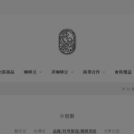
全部商品
咖啡豆
非咖啡豆
商業合作
會員權益
共 16
小包裝
藝伎豆
台灣豆
品種/特殊製程/競標等級
衣索比亞