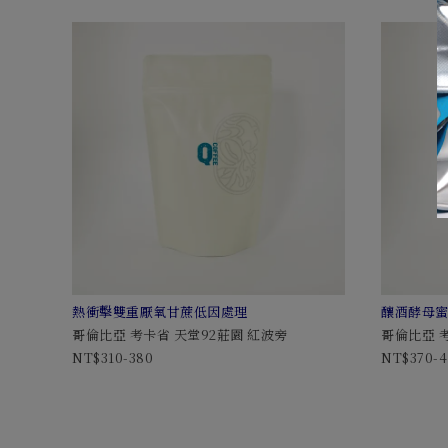
熱衝擊雙重厭氧甘蔗低因處理
釀酒酵母
哥倫比亞 考卡省 天堂92莊園 紅波旁
哥倫比亞 
310-380
370-