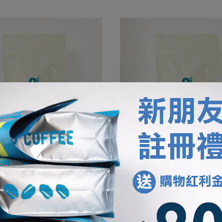
 常勝軍莊園
衣索比亞 古吉 波特酒王
青葉莊園 索恩娜 日曬
270-330
330