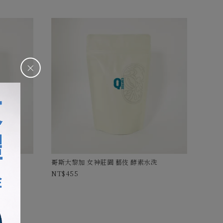
＋
哥斯大黎加 女神莊園 藝伎 酵素水洗
455