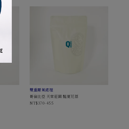
雙重厭氧處理
哥倫比亞 天堂莊園 豔夏花荔
370-455