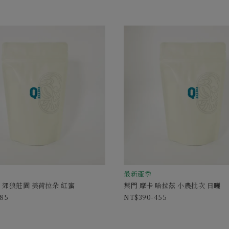
最新產季
 郊狼莊園 美荷拉朵 紅蜜
葉門 摩卡 哈拉茲 小農批次 日曬
385
390-455