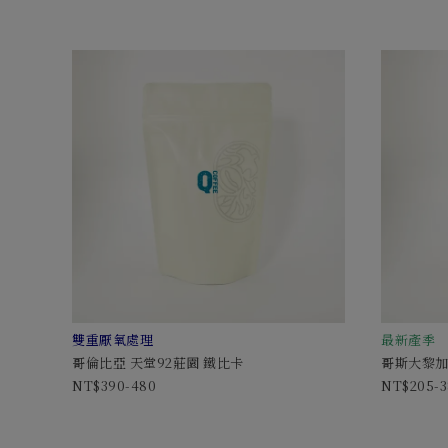
雙重厭氧處理
最新產季
哥倫比亞 天堂92莊園 鐵比卡
哥斯大黎加
390-480
205-