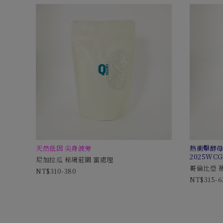
天然低因 尖身波旁
熱衝擊酵
2025WC
尼加拉瓜 秘境莊園 蜜處理
哥倫比亞 
310-380
315-6