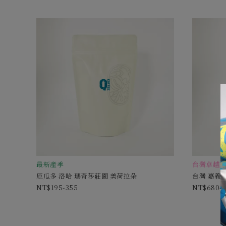
最新產季
台灣卓越盃
厄瓜多 洛哈 瑪奇莎莊園 美荷拉朵
台灣 嘉義 
195-355
680-1