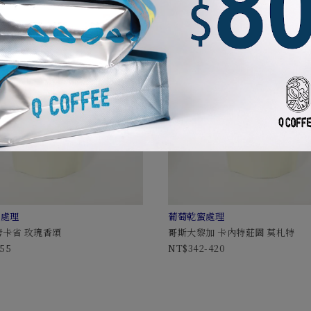
蜜處理
葡萄乾蜜處理
考卡省 玫瑰香頌
哥斯大黎加 卡內特莊園 莫札特
455
342-420