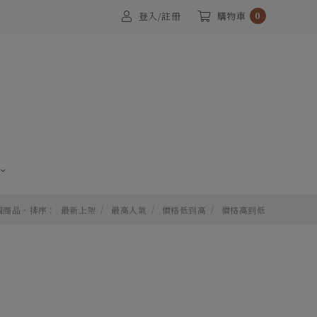
登入/註冊
購物車
0
 個商品，排序：
最新上架
最高人氣
價格低到高
價格高到低