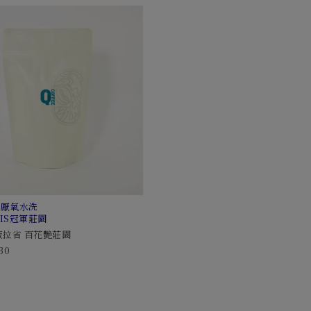
母厭氧水洗
GIS冠軍莊園
薇拉省 百花艷莊園
30