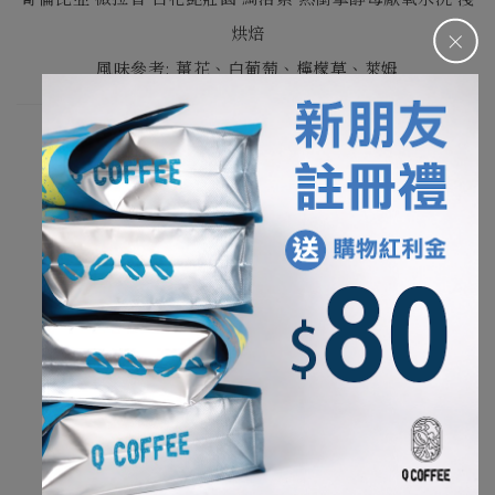
＋
烘焙
風味參考
: 薑花、白葡萄、檸檬草、萊姆
我們寫下的風味來自夥伴杯測後的集體感受。
因此，可能會和在家沖煮的環境稍微不一樣，
不同的水質、研磨工具以及個人喜好的沖煮參數，
能夠帶出一款咖啡各種不同的樣貌，
也是手沖咖啡的有趣之處。
杯測水質: 純水再礦化(TDS約10ppm)
杯測磨豆機
: Ditting 804 Labsweet
養豆時間
淺烘焙及淺中焙咖啡豆
: 14
天以上