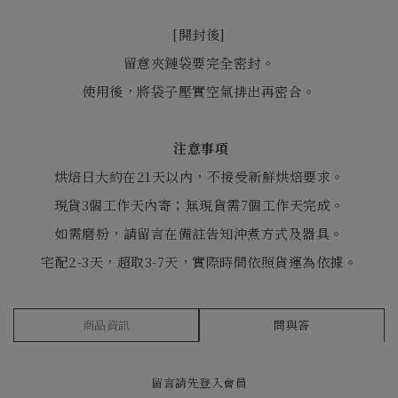
[
開封後
]
留意夾鏈袋要完全密封。
使用後，將袋子壓實空氣排出再密合。
注意事項
烘焙日大約在21天以內，不接受新鮮烘焙要求。
現貨3個工作天內寄；無現貨需7個工作天完成。
如需磨粉，請留言在備註告知沖煮方式及器具。
宅配2-3天，超取3-7天，實際時間依照貨運為依據。
商品資訊
問與答
留言請先
登入會員