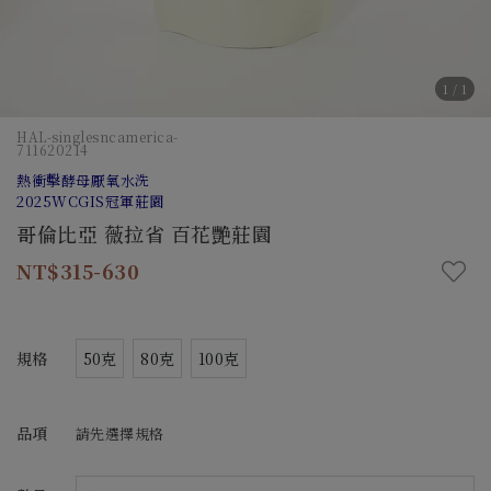
1
/
1
HAL-singlesncamerica-
711620214
熱衝擊酵母厭氧水洗
2025WCGIS冠軍莊園
哥倫比亞 薇拉省 百花艷莊園
315-630
規格
50克
80克
100克
品項
請先選擇規格