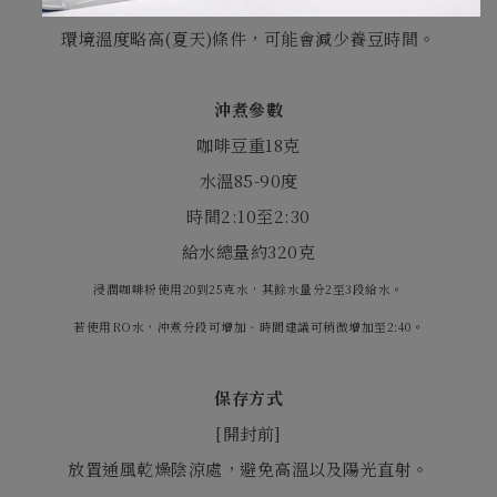
中烘焙、中深、深烘焙
: 10
天以上
環境溫度略高
(
夏天
)
條件，可能會減少養豆時間。
沖煮參數
咖啡豆重
18
克
水溫
85-90
度
時間
2:10
至
2:30
給水總量約
320
克
浸潤咖啡粉使用20到25克水，其餘水量分2至3段給水。
若使用RO水，沖煮分段可增加、時間建議可稍微增加至2:40。
保存方式
[
開封前
]
放置通風乾燥陰涼處，避免高溫以及陽光直射。