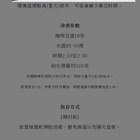
環境溫度略高
(
夏天
)
條件，可能會減少養豆時間。
沖煮參數
咖啡豆重
18
克
水溫
85-90
度
時間
2:10
至
2:30
給水總量約
320
克
浸潤咖啡粉使用20到25克水，其餘水量分2至3段給水。
若使用RO水，沖煮分段可增加、時間建議可稍微增加至2:40。
保存方式
[
開封前
]
放置通風乾燥陰涼處，避免高溫以及陽光直射。