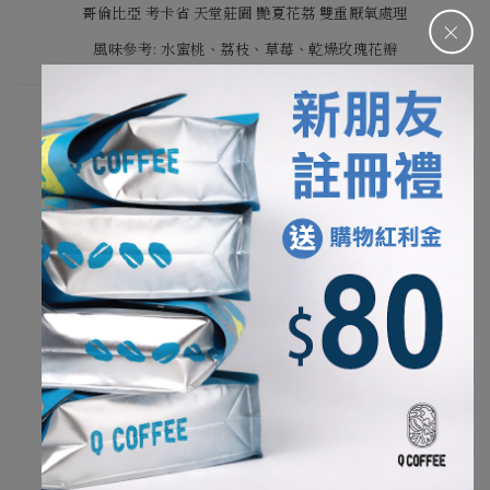
哥倫比亞 考卡省 天堂莊園 艷夏花荔 雙重厭氧處理
＋
風味參考: 水蜜桃、荔枝、草莓、乾燥玫瑰花瓣
我們寫下的風味來自夥伴杯測後的集體感受。
因此，可能會和在家沖煮的環境稍微不一樣，
不同的水質、研磨工具以及個人喜好的沖煮參數，
能夠帶出一款咖啡各種不同的樣貌，
也是手沖咖啡的有趣之處。
杯測水質: 純水再礦化(TDS約10ppm)
杯測磨豆機
: Ditting 804 Labsweet
養豆時間
淺烘焙及淺中焙咖啡豆
: 14
天以上
中烘焙、中深、深烘焙
: 10
天以上