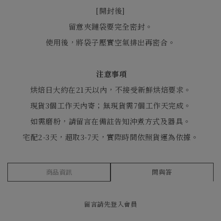
[
開封後
]
留意夾鏈袋要完全密封。
使用後，將袋子壓實空氣排出再密合。
注意事項
烘焙日大約在21天以內，不接受新鮮烘焙要求。
現貨3個工作天內寄；無現貨需7個工作天完成。
如需磨粉，請留言在備註告知沖煮方式及器具。
宅配2-3天，超取3-7天，實際時間依照貨運為依據。
商品資訊
問與答
留言請先
登入會員