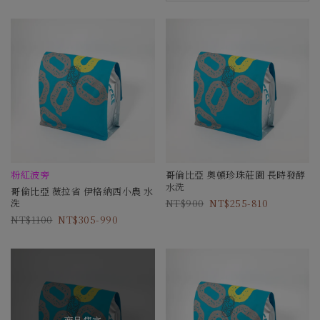
粉紅波旁
哥倫比亞 奧頓珍珠莊園 長時發酵
水洗
哥倫比亞 薇拉省 伊格納西小農 水
洗
900
255-810
1100
305-990