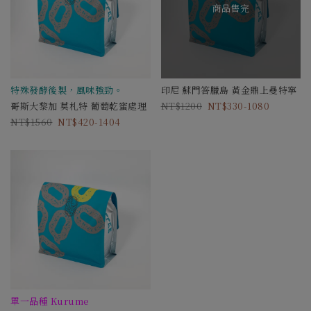
商品售完
特殊發酵後製，風味強勁。
印尼 蘇門答臘島 黃金鼎上曼特寧
哥斯大黎加 莫札特 葡萄乾蜜處理
1200
330-1080
1560
420-1404
單一品種 Kurume