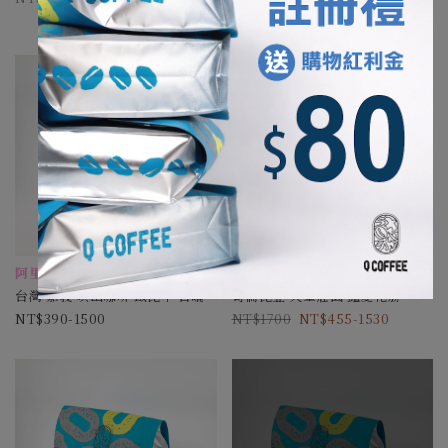
1000
280-900
阿里山菁英交流賽 特等獎莊園
特殊發酵後製，層次豐富。
台灣 嘉義 嶼山咖啡 鐵比卡 日曬
哥倫比亞 天堂莊園 豔夏花荔
390-1500
1700
455-1530