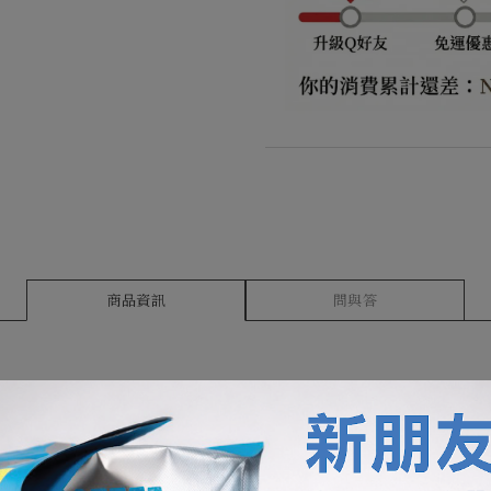
商品資訊
問與答
台灣 嘉義 竹崎鄉 嶼山咖啡莊園 鐵比卡 日曬
風味參考: 濃郁熟果香氣、糖漬鳳梨、蜂蜜水