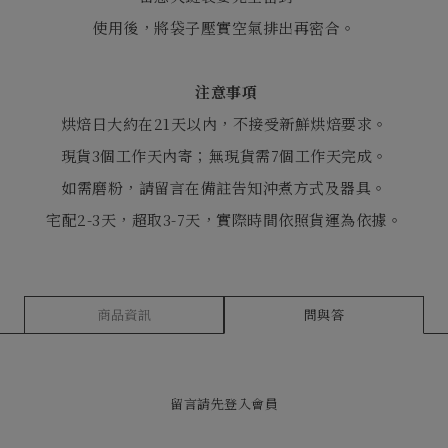
使用後，將袋子壓實空氣排出再密合。
注意事項
烘焙日大約在21天以內，不接受新鮮烘焙要求。
現貨3個工作天內寄；無現貨需7個工作天完成。
如需磨粉，請留言在備註告知沖煮方式及器具。
宅配2-3天，超取3-7天，實際時間依照貨運為依據。
商品資訊
問與答
留言請先
登入會員