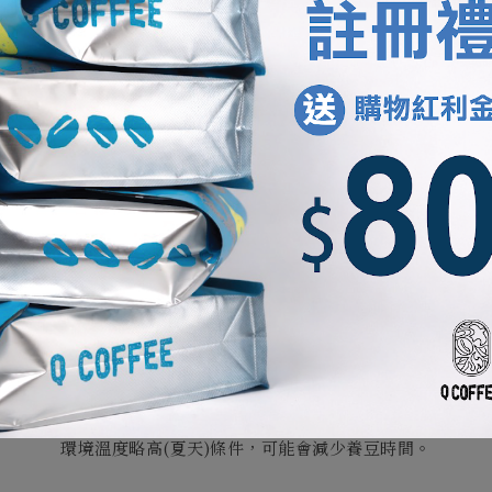
我們寫下的風味來自夥伴杯測後的集體感受。
因此，可能會和在家沖煮的環境稍微不一樣，
不同的水質、研磨工具以及個人喜好的沖煮參數，
能夠帶出一款咖啡各種不同的樣貌，
也是手沖咖啡的有趣之處。
杯測水質: 純水再礦化(TDS約10ppm)
杯測磨豆機
: Ditting 804 Labsweet
養豆時間
淺烘焙及淺中焙咖啡豆
: 14
天以上
中烘焙、中深、深烘焙
: 10
天以上
環境溫度略高
(
夏天
)
條件，可能會減少養豆時間。