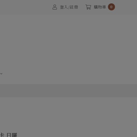
登入/註冊
購物車
0
卡 日曬