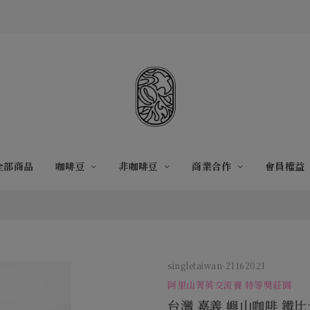
全部商品
咖啡豆
非咖啡豆
商業合作
會員權益
singletaiwan-21162021
阿里山菁英交流賽 特等獎莊園
台灣 嘉義 嶼山咖啡 鐵比