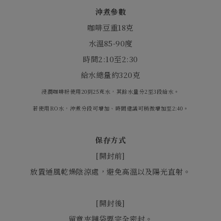
沖煮參數
咖啡豆重
18
克
水溫
85-90
度
時間
2:10
至
2:30
給水總量約
320
克
浸潤咖啡粉使用20到25克水，其餘水量分2至3段給水。
若使用RO水，沖煮分段可增加、時間建議可稍微增加至2:40。
保存方式
[
開封前
]
放置通風乾燥陰涼處，避免高溫以及陽光直射。
[
開封後
]
留意夾鏈袋要完全密封。