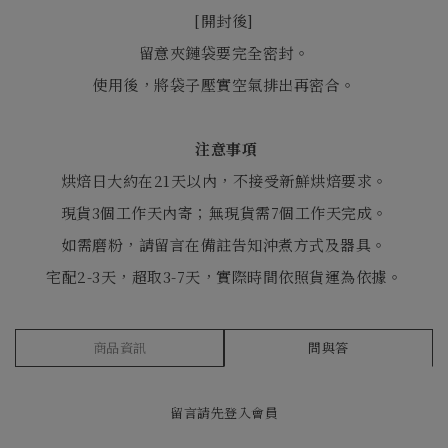
[
開封後
]
留意夾鏈袋要完全密封。
使用後，將袋子壓實空氣排出再密合。
注意事項
烘焙日大約在21天以內，不接受新鮮烘焙要求。
現貨3個工作天內寄；無現貨需7個工作天完成。
如需磨粉，請留言在備註告知沖煮方式及器具。
宅配2-3天，超取3-7天，實際時間依照貨運為依據。
商品資訊
問與答
留言請先
登入會員