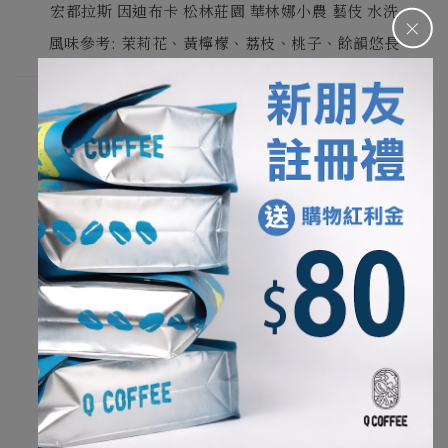
宏都拉斯 因迪布卡 松林莊園 華林娜小農 藝伎 水洗
＋
風味參考: 茉莉花、黃檸檬、荔枝、桃子、餘韻悠長
我們寫下的風味來自夥伴杯測後的集體感受。
因此，可能會和在家沖煮的環境稍微不一樣，
不同的水質、研磨工具以及個人喜好的沖煮參數，
能夠帶出一款咖啡各種不同的樣貌，
也是手沖咖啡的有趣之處。
杯測水質: 純水再礦化(TDS約10ppm)
杯測磨豆機
: Ditting 804 Labsweet
養豆時間
淺烘焙及淺中焙咖啡豆
: 14
天以上
中烘焙、中深、深烘焙
: 10
天以上