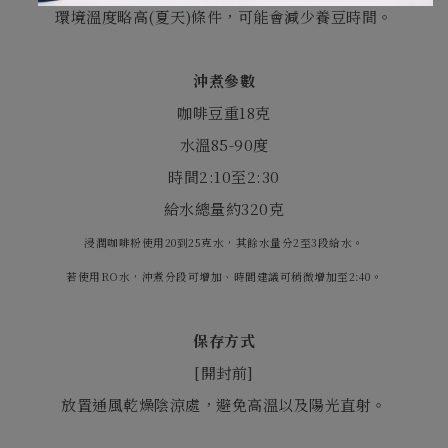
環境溫度略高
(
夏天
)
條件，可能會減少養豆時間。
沖煮參數
咖啡豆重
18
克
水溫
85-90
度
時間
2:10
至
2:30
給水總量約
320
克
浸潤咖啡粉使用20到25克水，其餘水量分2至3段給水。
若使用RO水，沖煮分段可增加、時間建議可稍微增加至2:40。
保存方式
[
開封前
]
放置通風乾燥陰涼處，避免高溫以及陽光直射。