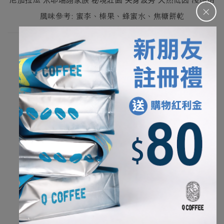
尼加拉瓜 米耶瑞詡家族 秘境莊園 尖身波旁 天然低因
＋
風味參考: 蜜李、榛果、蜂蜜水、焦糖餅乾
我們寫下的風味來自夥伴杯測後的集體感受。
因此，可能會和在家沖煮的環境稍微不一樣，
不同的水質、研磨工具以及個人喜好的沖煮參數，
能夠帶出一款咖啡各種不同的樣貌，
也是手沖咖啡的有趣之處。
杯測水質: 純水再礦化(TDS約10ppm)
杯測磨豆機
: Ditting 804 Labsweet
養豆時間
淺烘焙及淺中焙咖啡豆
: 14
天以上
中烘焙、中深、深烘焙
: 10
天以上