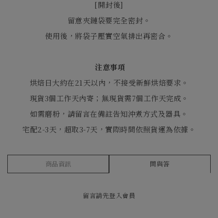
[
開封後
]
留意夾鏈袋要完全密封。
使用後，將袋子壓實空氣排出再密合。
注意事項
烘焙日大約在21天以內，不接受新鮮烘焙要求。
現貨3個工作天內寄；無現貨需7個工作天完成。
如需磨粉，請留言在備註告知沖煮方式及器具。
宅配2-3天，超取3-7天，實際時間依照貨運為依據。
商品資訊
問與答
留言請先
登入會員