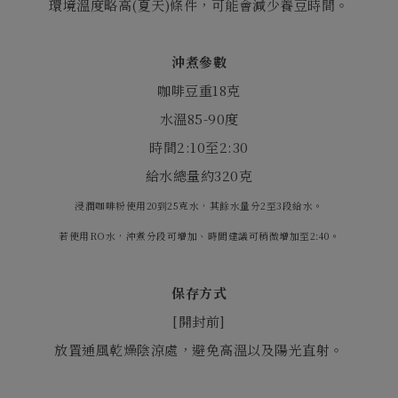
環境溫度略高
(
夏天
)
條件，可能會減少養豆時間。
沖煮參數
咖啡豆重
18
克
水溫
85-90
度
時間
2:10
至
2:30
給水總量約
320
克
浸潤咖啡粉使用20到25克水，其餘水量分2至3段給水。
若使用RO水，沖煮分段可增加、時間建議可稍微增加至2:40。
保存方式
[
開封前
]
放置通風乾燥陰涼處，避免高溫以及陽光直射。