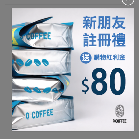
我們寫下的風味來自夥伴杯測後的集體感受。
因此，可能會和在家沖煮的環境稍微不一樣，
不同的水質、研磨工具以及個人喜好的沖煮參數，
能夠帶出一款咖啡各種不同的樣貌，
也是手沖咖啡的有趣之處。
杯測水質: 純水再礦化(TDS約10ppm)
杯測磨豆機
: Ditting 804 Labsweet
養豆時間
淺烘焙及淺中焙咖啡豆
: 14
天以上
中烘焙、中深、深烘焙
: 10
天以上
環境溫度略高
(
夏天
)
條件，可能會減少養豆時間。