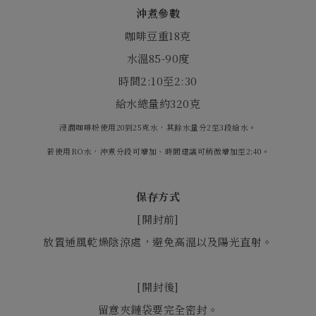
沖煮參數
咖啡豆重
18
克
水溫
85-90
度
時間
2:10
至
2:30
給水總量約
320
克
浸潤咖啡粉使用20到25克水，其餘水量分2至3段給水。
若使用RO水，沖煮分段可增加、時間建議可稍微增加至2:40。
保存方式
[
開封前
]
放置通風乾燥陰涼處，避免高溫以及陽光直射。
[
開封後
]
留意夾鏈袋要完全密封。