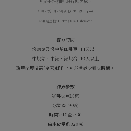
也是手沖咖啡的有趣之處。
杯測水質: 純水再礦化(TDS約10ppm)
杯測磨豆機
: Ditting 804 Labsweet
養豆時間
淺烘焙及淺中焙咖啡豆
: 14
天以上
中烘焙、中深、深烘焙
: 10
天以上
環境溫度略高
(
夏天
)
條件，可能會減少養豆時間。
沖煮參數
咖啡豆重
18
克
水溫
85-90
度
時間
2:10
至
2:30
給水總量約
320
克