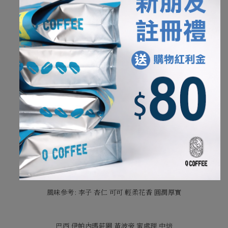
哥倫比亞 印象莊園 粉紅波旁 長時發酵水洗 淺中焙
風味參考: 柚子 紅糖 甜桃 明亮細緻 果汁感
衣索比亞 耶加雪菲 甜甜果 水洗 淺中焙
風味參考:蜜地瓜 甜桃 紅茶 厚實悠長
尼加拉瓜 愉悅莊園 波旁 酒香日曬 淺中焙
風味參考: 櫻桃 紅酒 莓果 野蜜 飽滿豐富
瓜地馬拉 安提瓜 拉米妮塔莊園 花神 水洗 中焙
風味參考: 李子 杏仁 可可 輕柔花香 圓潤厚實
巴西 伊帕內瑪莊園 黃波旁 蜜處理 中焙