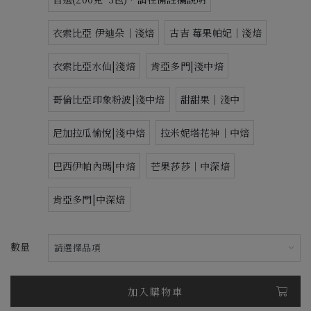
衣索比亞 伊迪朵｜淺焙
古吉 莓果帕妃｜淺焙
衣索比亞水仙|淺焙
肯亞多門|淺中焙
哥倫比亞印象粉波|淺中焙
甜甜果｜淺中
尼加拉瓜愉悅|淺中焙
拉米妮塔花神｜中焙
巴西伊帕內瑪|中焙
芒果莎莎｜中深焙
肯亞多門|中深焙
數量
加入購物車