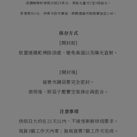
浸潤咖啡粉使用20到25克水，其餘水量分2至3段給水。
若使用RO水，沖煮分段可增加、時間建議可稍微增加至2:40。
保存方式
[
開封前
]
放置通風乾燥陰涼處，避免高溫以及陽光直射。
[
開封後
]
留意夾鏈袋要完全密封。
使用後，將袋子壓實空氣排出再密合。
注意事項
烘焙日大約在21天以內，不接受新鮮烘焙要求。
現貨3個工作天內寄；無現貨需7個工作天完成。