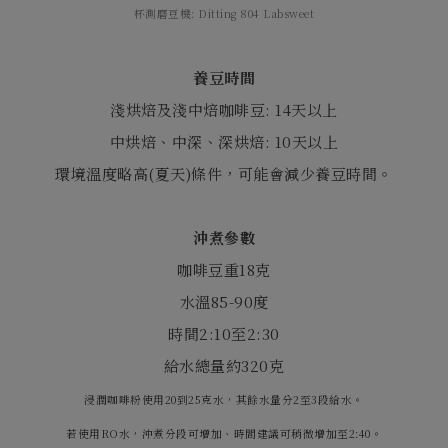
杯測磨豆機
: Ditting 804 Labsweet
養豆時間
淺烘焙及淺中焙咖啡豆
: 14
天以上
中烘焙、中深、深烘焙
: 10
天以上
環境溫度略高
(
夏天
)
條件，可能會減少養豆時間。
沖煮參數
咖啡豆重
18
克
水溫
85-90
度
時間
2:10
至
2:30
給水總量約
320
克
浸潤咖啡粉使用20到25克水，其餘水量分2至3段給水。
若使用RO水，沖煮分段可增加、時間建議可稍微增加至2:40。