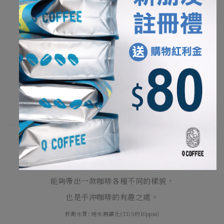
巴拿馬 艾利達莊園 卡杜艾 日曬 淺焙
風味參考:蜜柑 葡萄乾 紅糖 酸質細緻
衣索比亞 古吉 波特酒王 厭氧日曬 淺焙
風味參考:水果酒 莓果 牛奶巧克力 焦糖
衣索比亞 西阿爾希 橙美花 日曬 淺焙
風味參考:紫羅蘭 哈密瓜 甜桃 伯爵紅茶
我們寫下的風味來自夥伴杯測後的集體感受。
因此，可能會和在家沖煮的環境稍微不一樣，
不同的水質、研磨工具以及個人喜好的沖煮參數，
能夠帶出一款咖啡各種不同的樣貌，
也是手沖咖啡的有趣之處。
杯測水質: 純水再礦化(TDS約10ppm)