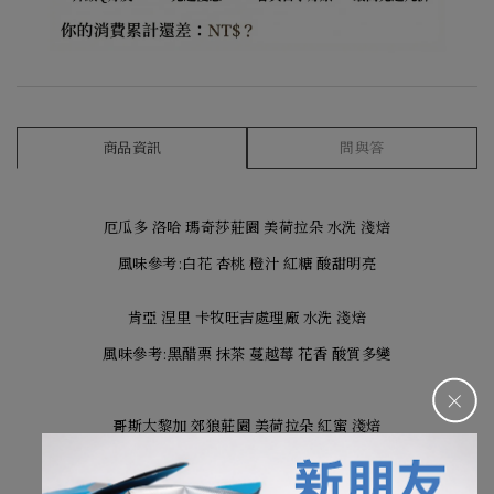
商品資訊
問與答
厄瓜多 洛哈 瑪奇莎莊園 美荷拉朵 水洗 淺焙
風味參考:白花 杏桃 橙汁 紅糖 酸甜明亮
肯亞 涅里 卡牧旺吉處理廠 水洗 淺焙
風味參考:黑醋栗 抹茶 蔓越莓 花香 酸質多變
＋
哥斯大黎加 郊狼莊園 美荷拉朵 紅蜜 淺焙
風味參考: 花香 甜桃 莓果 果汁感 圓潤飽滿