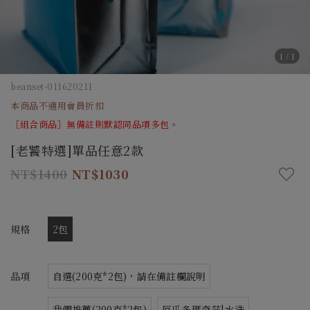
1
/
1
beanset-011620211
本商品不適用會員折扣
［組合商品］無備註則默認同品項多包。
[老饕特選]單品任意2款
1400
1030
規格
2包
品項
自選(200克*2包)，請在備註欄說明
我們推薦(200克*2包)
厄瓜多瑪奇莎|水洗