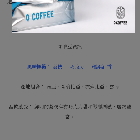
這是一杯口感絲滑、結構細緻且層次豐富的冷萃創意咖啡，
邀請你來店裡細細品嚐。
咖啡豆資訊
風味標籤：
荔枝 • 巧克力 • 輕柔酒香
產地組合：
肯亞、哥倫比亞、衣索比亞、雲南
品飲感受：
鮮明的荔枝伴有巧克力甜和微醺酒感，層次豐
富。