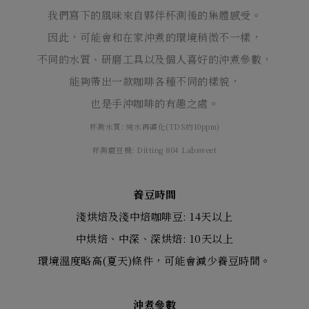
我們寫下的風味來自夥伴杯測後的集體感受。
因此，可能會和在家沖煮的環境稍微不一樣，
不同的水質、研磨工具以及個人喜好的沖煮參數，
能夠帶出一款咖啡各種不同的樣貌，
也是手沖咖啡的有趣之處。
杯測水質: 純水再礦化(TDS約10ppm)
杯測磨豆機: Ditting 804 Labsweet
養豆時間
淺烘焙及淺中焙咖啡豆: 14天以上
中烘焙、中深、深烘焙: 10天以上
環境溫度略高(夏天)條件，可能會減少養豆時間。
沖煮參數