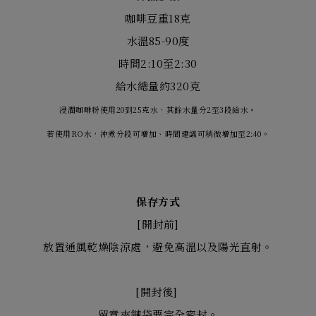
咖啡豆重18克
水溫85-90度
時間2:10至2:30
給水總量約320克
浸潤咖啡粉使用20到25克水，其餘水量分2至3段給水。
若使用RO水，沖煮分段可增加、時間建議可稍微增加至2:40。
保存方式
[開封前]
放置通風乾燥陰涼處，避免高溫以及陽光直射。
[開封後]
留意夾鏈袋要完全密封。