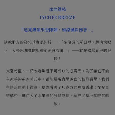
冰淬荔枝
LYCHEE BREEZE
「透亮濃郁果香陣陣，如涼風吹拂著。」
這款配方的發想其實很純粹——「在滾燙的夏日裡，想痛快喝
下一大杯冰咖啡的那種沁涼與救贖。」——就是這樣直率的爽
快！
炎夏將至，一杯冰咖啡是不可或缺的必需品。為了讓它不論
在冰手沖或冰美式中，都能展現直擊感官的強烈衝擊，我們
在烘焙曲線上微調，略為增強了巧克力的焦糖香甜；在配豆
結構中，則注入了水果酒的發酵氣息，點亮了整杯咖啡的餘
韻。