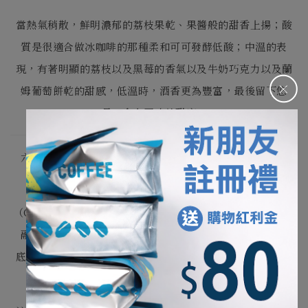
當熱氣稍散，鮮明濃郁的荔枝果乾、果醬般的甜香上揚；酸
質是很適合做冰咖啡的那種柔和可可發酵低酸；中溫的表
現，有著明顯的荔枝以及黑莓的香氣以及牛奶巧克力以及蘭
＋
姆葡萄餅乾的甜感，低溫時，酒香更為豐富，最後留下悠
長、令人回味的甜蜜。
六月，歡迎來到店裡，體驗這杯專屬於初夏的創意組合。
本月我們的咖啡師夥伴（輔哥）運用了澄清
（Clarification）的風味工藝，將泰茶、椰奶與香蘭葉完美
融合，濾去雜質，化為細緻酸甜、富有南洋風情的清澈基
底。再疊加進「冰淬荔枝」配方豆特製的冷萃咖啡，其濃郁
的果甜與微醺酒香交織其間。