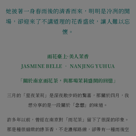
她披著一身春雨後的清香而來，明明是冷冽的開
場，卻迎來了不講道理的花香盛放，讓人難以忘
懷。
雨花臺上·美人茉香
JASMINE BELLE • NANJING YUHUA
「關於南京雨花茶，與那場茉莉盛開的回憶」
三月的「星夜茉莉」是深夜散步時的驚喜，那關於四月，
我
想分享的是一段關於「
念想
」的味道。
許多年以前，曾經在南京對「雨花茶」留下了很深的印象。
那是種很細緻的綠茶香，不走濃郁路線，
卻帶有一種雨後空