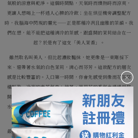
氣般的涼意與乾淨。這個時間點，
天氣時而燠熱時而涼爽，
更讓人想喝上一杯透人心脾的冷飲；
坐在烘豆機旁調整配方
時，我腦海中閃現的靈光——
正是那種冷冽且幽雅的茶韻。我
們在想，能不能把這種清冷的茶感，
跟盛開的茉莉結合在一
起？於是有了這支「美人茉香」。
雖然取名叫美人，但比起濃妝豔抹，她更像是一束剛採下
來、
還帶著水氣的白色茉莉，清心而芬芳。
這款配方的層次
＋
感是比較豐富的。入口第一時間，
你會先感受到像雨花茶那
樣輕盈、冷冽的青茶氣息；接著，
茉莉花的香氣會慢慢舒展
開來。為了讓這份花香更有厚度，
我們特別挑選了中南美洲
水洗豆做基底，搭配盧安達與衣索比亞，
構築出花瓣般的立
體感。
最有趣的部分在於「果汁窨漬處理」的豆子，
它幫這款咖啡