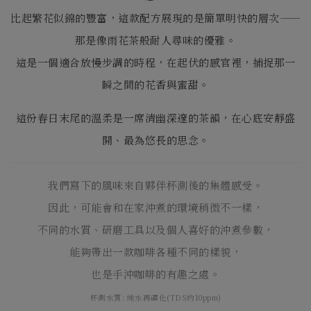
比起繁花似錦的豐富，這款配方展現的是簡單明快的層次——
那是像雨花茶般耐人尋味的優雅。
這是一個適合放慢步調的時程，在起伏的感官裡，捕捉那一
瞬之間的花香與蜜甜。
這份春日末尾的溫柔是一席清幽深邃的茶韻，在心底安靜盛
開、最為悠長的思念。
我們寫下的風味來自夥伴杯測後的集體感受。
因此，可能會和在家沖煮的環境稍微不一樣，
不同的水質、研磨工具以及個人喜好的沖煮參數，
能夠帶出一款咖啡各種不同的樣貌，
也是手沖咖啡的有趣之處。
杯測水質: 純水再礦化(TDS約10ppm)