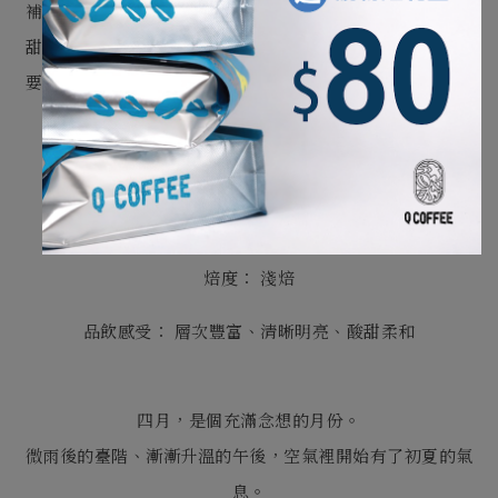
補上了中後段的層次，帶出一種像是「黃金糖」
或花蜜般的
甜度，讓整體的冷冽中多了一份溫潤的收尾。
這是一杯不需
要去拆解，而能讓你安靜坐下來，
感受清晰的花香與茶韻在
口中流轉的咖啡。
風味標籤：
青茶 • 茉莉花 • 花蜜 • 黃金糖
產地組合： 瓜地馬拉 · 哥倫比亞．盧安達．衣索比亞
焙度： 淺焙
品飲感受： 層次豐富、清晰明亮、酸甜柔和
四月，是個充滿念想的月份。
微雨後的臺階、漸漸升溫的午後，空氣裡開始有了初夏的氣
息。