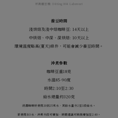
杯測磨豆機: Ditting 804 Labsweet
養豆時間
淺烘焙及淺中焙咖啡豆: 14天以上
中烘焙、中深、深烘焙: 10天以上
環境溫度略高(夏天)條件，可能會減少養豆時間。
沖煮參數
咖啡豆重18克
水溫85-90度
時間2:10至2:30
給水總量約320克
浸潤咖啡粉使用20到25克水，其餘水量分2至3段給水。
若使用RO水，沖煮分段可增加、時間建議可稍微增加至2:40。