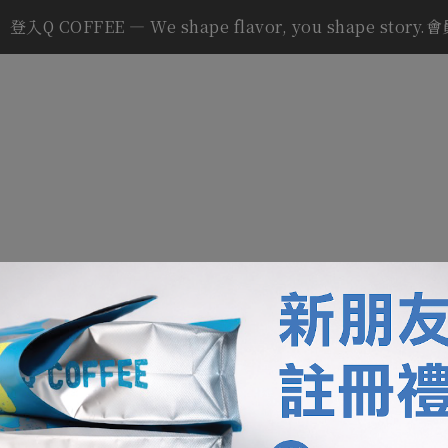
登入Q COFFEE — We shape flavor, you shape story.
以Facebook帳號繼續
或
帳號